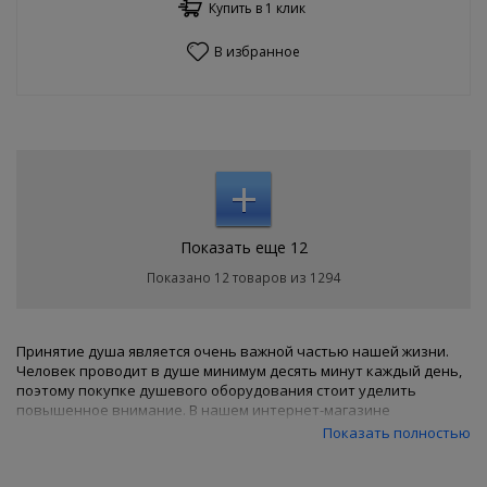
Купить в 1 клик
В избранное
+
Показать еще 12
Показано 12 товаров из 1294
Принятие душа является очень важной частью нашей жизни.
Человек проводит в душе минимум десять минут каждый день,
поэтому покупке душевого оборудования стоит уделить
повышенное внимание. В нашем интернет-магазине
сантехники «Сантехмега» представлены только самые
Показать полностью
качественные товары для душевых, которые прослужат Вам
долгое время. Товары всех брендов, представленных на нашем