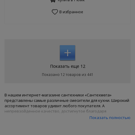
В избранное
+
Показать еще 12
Показано 12 товаров из 441
В нашем интернет-магазине сантехники «Сантехмега»
представлены самые различные смесители для кухни. Широкий
ассортимент товаров удивит любого покупателя. А
непревзойденное качество, достигнутое благодаря
сотрудничеству с самыми лучшими производителями доступной
Показать полностью
сантехники, уже обрадовало множество наших покупателей.
Предлагаем и Вам присоединиться к их числу, выбрав
смеситель для кухни
в нашем каталоге товаров. Основная