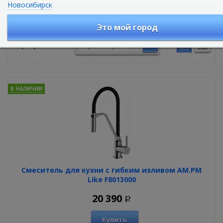
Новосибирск
Смесители для кухни
Это мой город
Сортировать по:
В НАЛИЧИИ
Смеситель для кухни с гибким изливом AM.PM
Like F8013000
20 390
Р
Купить