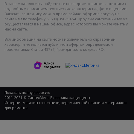
В нашем каталоге вы найдете все последние новинки сантехники с
подробным описанием технических характеристик, фото и ценами.
Заказать сантехнику можно прямо сейчас, оформив покупку на
сайте или по телефону 8 (800) 350-50-54. Продажа сантехники так же
осуществляется в нашем офисе, адрес которого вы можете узнать у
нас на сайте.
Вся информация на сайте носит исключительно справочный
характер, и не является публичной офертой определяемой
положениями Статьи 437 (2) Гражданского кодекса РФ.
Показать полную версию
2011-2021 © СантехМега. Все права защищены
Интернет-магазин сантехники, керамической плитки и материалов
для ремонта