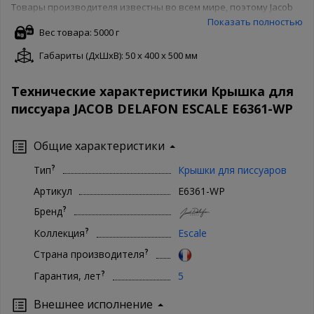
Товары производителя известны во всем мире, поэтому Jacob
Delafon беспокоятся о качестве товара и защищают его своей
Показать полностью
гарантией. Чтобы купить Jacob Delafon E6361-WP в нашем
Вес товара: 5000 г
интернет магазине, Вам достаточно оформить заказ онлайн на
Габариты (ДxШxВ): 50 x 400 x 500 мм
сайте. Доступны как полная форма оформления, так и заказ в 1
клик. Ваша сантехника - наши хлопоты!
Технические характеристики Крышка для
писсуара JACOB DELAFON ESCALE E6361-WP
Общие характеристики
?
Тип
Крышки для писсуаров
Артикул
E6361-WP
?
Бренд
?
Коллекция
Escale
?
Страна производителя
?
Гарантия, лет
5
Внешнее исполнение