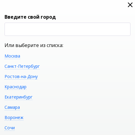
0
0
Вход
Введите свой город
(RUB
Р
Или выберите из списка:
Москва
УКАЖИТЕ ГОРОД
Санкт-Петербург
Ростов-на-Дону
Краснодар
Екатеринбург
КАТАЛОГ ТОВАРОВ
Самара
Воронеж
Крышка для писсуара
Распечатать
Сочи
JACOB DELAFON ESCALE E6361-WP